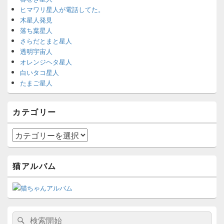
ヒマワリ星人が電話してた。
木星人発見
落ち葉星人
さらだとまと星人
透明宇宙人
オレンジヘタ星人
白いタコ星人
たまご星人
カテゴリー
カ
テ
ゴ
猫アルバム
リ
ー
検
検