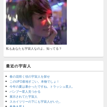
イ
ド
バ
ー
ウ
ィ
ジ
ェ
ッ
ト
エ
私もあなたも宇宙人なのよ。知ってる？
リ
ア
最近の宇宙人
春の花咲く頃の宇宙人を探せ
このUFO基地すごい。本物でしょ！
今年の夏は暑かったですね。トラッシュ星人。
バンブー星人見つかる
展示されてた宇宙人
スカイツリーの下にも宇宙人がいた。
春巻き星人