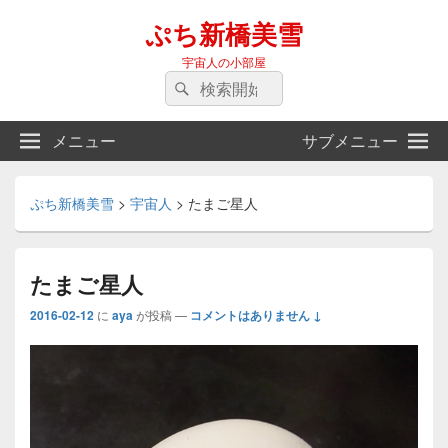
ぷち新橋美雪
宇宙人の小部屋
検
検
索
索
対
メニュー
サブメニュー
象:
ぷち新橋美雪
>
宇宙人
>
たまご星人
たまご星人
2016-02-12
に
aya
が投稿
—
コメントはありません ↓