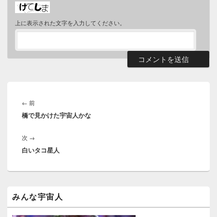
上に表示された文字を入力してください。
投
稿
←
前
過
ナ
橋で見かけた宇宙人かな
去
ビ
の
ゲ
次
→
次
投
ー
白いタコ星人
の
稿:
シ
投
ョ
稿:
ン
メ
みんな宇宙人
イ
ン
サ