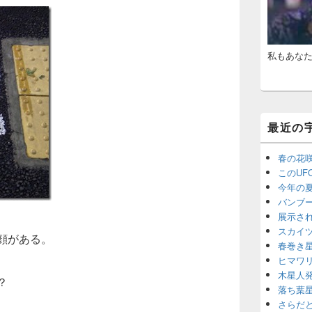
ジ
ェ
ッ
ト
エ
私もあな
リ
ア
最近の
春の花
このU
今年の
バンブ
展示さ
スカイ
顔がある。
春巻き
ヒマワ
木星人
？
落ち葉
さらだ