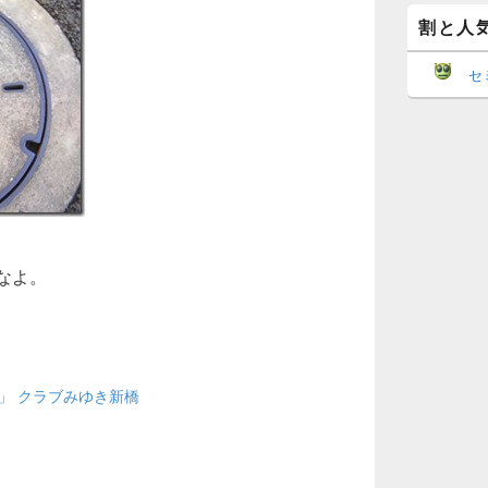
象:
割と人
セ
なよ。
」 クラブみゆき新橋