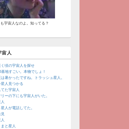
たも宇宙人なのよ。知ってる？
宇宙人
咲く頃の宇宙人を探せ
FO基地すごい。本物でしょ！
夏は暑かったですね。トラッシュ星人。
ー星人見つかる
れてた宇宙人
ツリーの下にも宇宙人がいた。
星人
リ星人が電話してた。
発見
星人
とまと星人