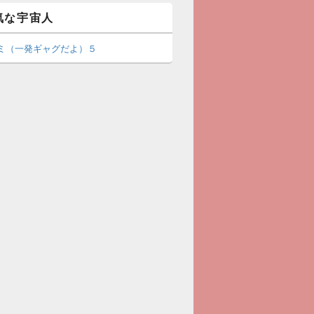
気な宇宙人
ミ（一発ギャグだよ）５