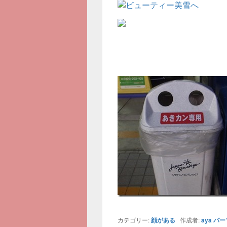
カテゴリー:
顔がある
作成者:
aya
パー