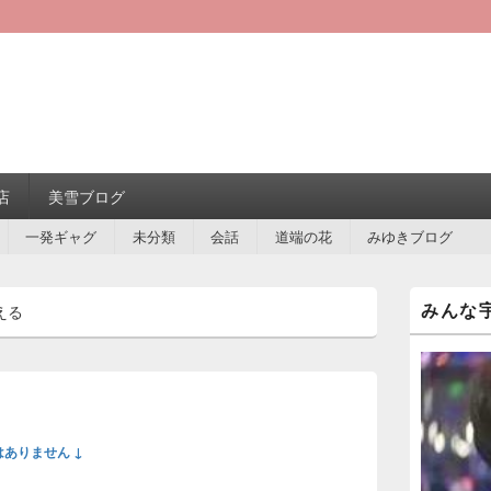
店
美雪ブログ
一発ギャグ
未分類
会話
道端の花
みゆきブログ
メ
みんな
える
イ
ン
サ
イ
ド
バ
ー
ありません ↓
ウ
ィ