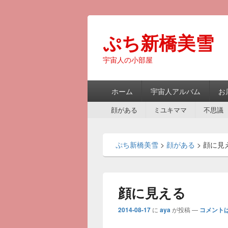
ぷち新橋美雪
宇宙人の小部屋
メ
ホーム
宇宙人アルバム
お
イ
第
ン
顔がある
ミユキママ
不思議
2
メ
メ
ニ
ニ
ュ
ぷち新橋美雪
>
顔がある
>
顔に見
ュ
ー
ー
顔に見える
2014-08-17
に
aya
が投稿
—
コメントは