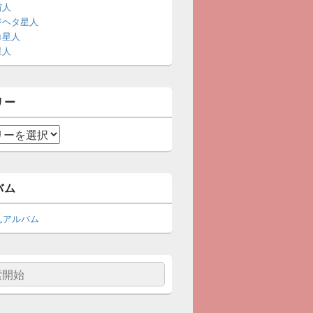
宙人
ジヘタ星人
コ星人
星人
リー
バム