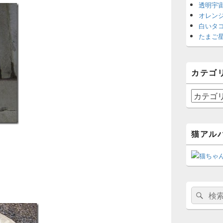
透明宇
オレン
白いタ
たまご
カテゴ
カ
テ
ゴ
リ
猫アル
ー
検
検
索
索
対