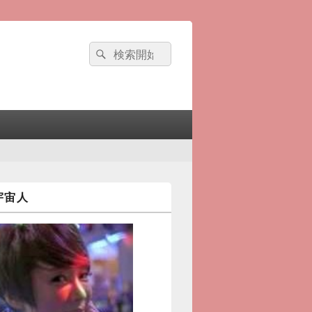
検
検
索
索
対
象:
宇宙人